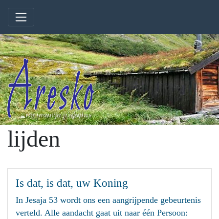
lijden
Is dat, is dat, uw Koning
In Jesaja 53 wordt ons een aangrijpende gebeurtenis
verteld. Alle aandacht gaat uit naar één Persoon: