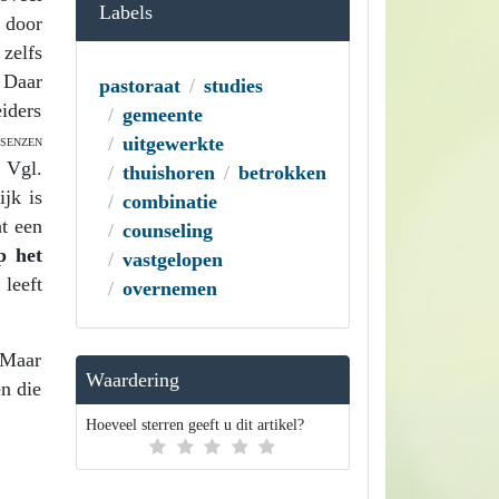
Labels
 door
zelfs
 Daar
pastoraat
studies
iders
gemeente
uitgewerkte
SENZEN
 Vgl.
thuishoren
betrokken
jk is
combinatie
t een
counseling
p het
vastgelopen
 leeft
overnemen
 Maar
Waardering
en die
Hoeveel sterren geeft u dit artikel?