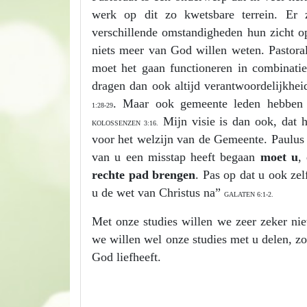
werk op dit zo kwetsbare terrein. Er 
verschillende omstandigheden hun zicht o
niets meer van God willen weten. Pastoral
moet het gaan functioneren in combinatie
dragen dan ook altijd verantwoordelijkhei
. Maar ook gemeente leden hebben e
1:28-29
Mijn visie is dan ook, dat h
KOLOSSENZEN 3:16.
voor het welzijn van de Gemeente. Paulus g
van u een misstap heeft begaan
moet u
,
rechte pad brengen
. Pas op dat u ook zel
u de wet van Christus na”
GALATEN 6:1-2.
Met onze studies willen we zeer zeker ni
we willen wel onze studies met u delen, zo
God liefheeft.