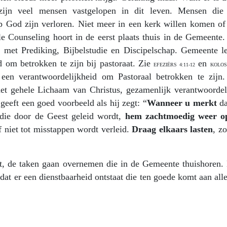
zijn veel mensen vastgelopen in dit leven. Mensen die
p God zijn verloren. Niet meer in een kerk willen komen of 
e Counseling hoort in de eerst plaats thuis in de Gemeente.
 met Prediking, Bijbelstudie en Discipelschap. Gemeente le
d om betrokken te zijn bij pastoraat. Zie
en
EFEZIËRS 4:11-12
KOLOS
en verantwoordelijkheid om Pastoraal betrokken te zijn.
et gehele Lichaam van Christus, gezamenlijk verantwoordeli
eeft een goed voorbeeld als hij zegt: “
Wanneer u merkt
da
 die door de Geest geleid wordt,
hem zachtmoedig weer o
f niet tot misstappen wordt verleid.
Draag elkaars lasten
, zo
et, de taken gaan overnemen die in de Gemeente thuishoren.
dat er een dienstbaarheid ontstaat die ten goede komt aan all