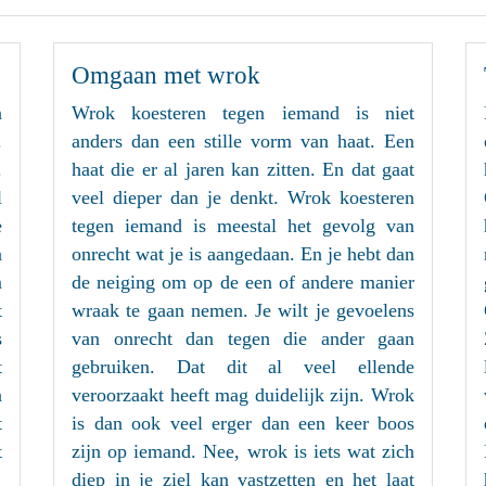
Omgaan met wrok
n
Wrok koesteren tegen iemand is niet
.
anders dan een stille vorm van haat. Een
.
haat die er al jaren kan zitten. En dat gaat
l
veel dieper dan je denkt. Wrok koesteren
e
tegen iemand is meestal het gevolg van
n
onrecht wat je is aangedaan. En je hebt dan
m
de neiging om op de een of andere manier
t
wraak te gaan nemen. Je wilt je gevoelens
s
van onrecht dan tegen die ander gaan
t
gebruiken. Dat dit al veel ellende
n
veroorzaakt heeft mag duidelijk zijn. Wrok
t
is dan ook veel erger dan een keer boos
t
zijn op iemand. Nee, wrok is iets wat zich
diep in je ziel kan vastzetten en het laat