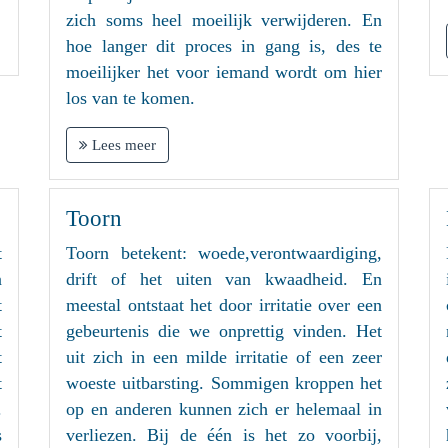
zich soms heel moeilijk verwijderen. En
hoe langer dit proces in gang is, des te
moeilijker het voor iemand wordt om hier
los van te komen.
Lees meer
Toorn
t
Toorn betekent: woede,verontwaardiging,
n
drift of het uiten van kwaadheid. En
t
meestal ontstaat het door irritatie over een
t
gebeurtenis die we onprettig vinden. Het
t
uit zich in een milde irritatie of een zeer
t
woeste uitbarsting. Sommigen kroppen het
.
op en anderen kunnen zich er helemaal in
s
verliezen. Bij de één is het zo voorbij,