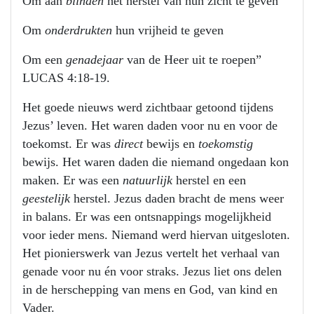
Om aan
blinden
het herstel van hun zicht te geven
Om
onderdrukten
hun vrijheid te geven
Om een
genadejaar
van de Heer uit te roepen”
LUCAS 4:18-19.
Het goede nieuws werd zichtbaar getoond tijdens
Jezus’ leven. Het waren daden voor nu en voor de
toekomst. Er was
direct
bewijs en
toekomstig
bewijs. Het waren daden die niemand ongedaan kon
maken. Er was een
natuurlijk
herstel en een
geestelijk
herstel. Jezus daden bracht de mens weer
in balans. Er was een ontsnappings mogelijkheid
voor ieder mens. Niemand werd hiervan uitgesloten.
Het pionierswerk van Jezus vertelt het verhaal van
genade voor nu én voor straks. Jezus liet ons delen
in de herschepping van mens en God, van kind en
Vader.