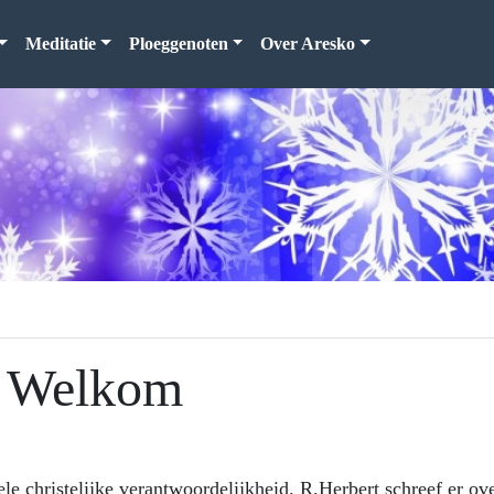
Meditatie
Ploeggenoten
Over Aresko
Welkom
ele christelijke verantwoordelijkheid. R.Herbert schreef er ov