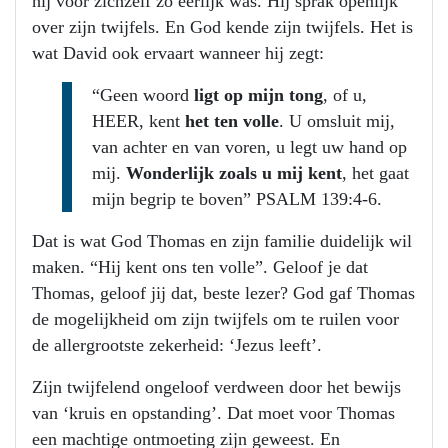
hij voor zichzelf zo eerlijk was. Hij sprak openlijk
over zijn twijfels. En God kende zijn twijfels. Het is
wat David ook ervaart wanneer hij zegt:
“Geen woord
ligt op mijn tong
, of u,
HEER, kent
het ten volle
. U omsluit mij,
van achter en van voren, u legt uw hand op
mij.
Wonderlijk zoals u mij kent
, het gaat
mijn begrip te boven” PSALM 139:4-6.
Dat is wat God Thomas en zijn familie duidelijk wil
maken. “Hij kent ons ten volle”. Geloof je dat
Thomas, geloof jij dat, beste lezer? God gaf Thomas
de mogelijkheid om zijn twijfels om te ruilen voor
de allergrootste zekerheid: ‘Jezus leeft’.
Zijn twijfelend ongeloof verdween door het bewijs
van ‘kruis en opstanding’. Dat moet voor Thomas
een machtige ontmoeting zijn geweest. En