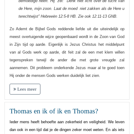
bemoedigd heeft. Hij zei: "Denk niet licht over de tucht van
de Here, mijn zoon. Laat de moed niet zakken als de Here u
terechtwijst” Hebreeën 12:5-8 HB. Zie ook 12:11-13 GNB.
Zo Ademt de Bijbel Gods reddende liefde uit die uiteindelijk op
meest overtuigende wijze geopenbaard wordt in de Zoon van God
in Zijn tijd op aarde. Eigenlijk is Jezus Christus het middelpunt
van al Gods werk op aarde, dit feit zal de een met klem willen
tegenspreken terwijl de ander die met grote vreugde zal
aannemen. Dit probleem onderkende Jezus maar al te goed toen
Hij onder de mensen Gods werken duidelijk liet zien.
Lees meer
Thomas en ik of ik en Thomas?
Ieder mens heeft behoefte aan zekerheid en veiligheid. We leven
dan ook in een tijd dat je de dingen zeker moet weten. En als iets