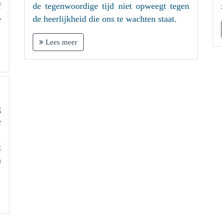
f
de tegenwoordige tijd niet opweegt tegen
e
de heerlijkheid die ons te wachten staat.
Lees meer
g
e
.
k
n