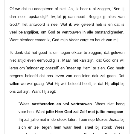
Of we dat nu accepteren of niet. Ja, ik hoor u al zeggen, ‘Ben jij
dan nooit opstandig? Twijfel jij dan nooit. Begrijp jij alles van
God?’ Het antwoord is nee! Wat ik wel geleerd heb is en dat is
veel belangrijker, om God te vertrouwen in alle omstandigheden.
Want hierdoor ervaar ik, God mijn Vader zorgt en houdt van mij.
Ik denk dat het goed is om tegen elkaar te zeggen, dat geloven
niet altijd even eenvoudig is. Maar het kan zijn, dat God ons wil
leren om ‘minder op onszelf’ en ‘meer op Hem’ te zien. God heeft
nergens beloofd dat ons leven van een leien dak zal gaan. Dat
willen we wel graag. Wat Hij wel beloofd heeft, is dat Hij altijd bij
ons zal zijn. Want Hij zegt:
“Wees
vastberaden en vol vertrouwen
. Wees niet bang
voor hen. Want jullie Heer
God zal Zelf met jullie meegaan
.
Hij zal jullie niet in de steek laten. Toen riep Mozes Jozua bij
zich en zei tegen hem waar heel Israël bij stond: Wees