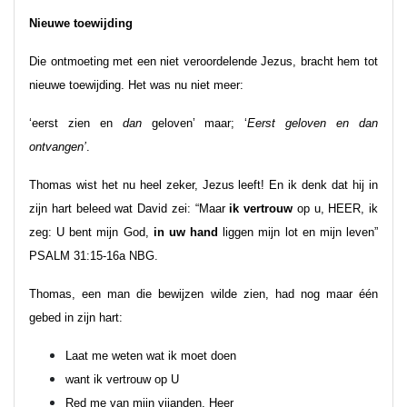
Nieuwe toewijding
Die ontmoeting met een niet veroordelende Jezus, bracht hem tot
nieuwe toewijding. Het was nu niet meer:
‘eerst zien en
dan
geloven’ maar; ‘
Eerst geloven en dan
ontvangen’
.
Thomas wist het nu heel zeker, Jezus leeft! En ik denk dat hij in
zijn hart beleed wat David zei: “Maar
ik vertrouw
op u, HEER, ik
zeg: U bent mijn God,
in uw hand
liggen mijn lot en mijn leven”
PSALM 31:15-16a NBG.
Thomas, een man die bewijzen wilde zien, had nog maar één
gebed in zijn hart:
Laat me weten wat ik moet doen
want ik vertrouw op U
Red me van mijn vijanden, Heer