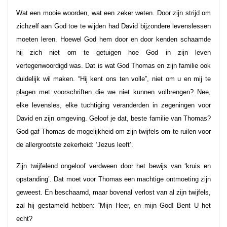
Wat een mooie woorden, wat een zeker weten. Door zijn strijd om
zichzelf aan God toe te wijden had David bijzondere levenslessen
moeten leren. Hoewel God hem door en door kenden schaamde
hij zich niet om te getuigen hoe God in zijn leven
vertegenwoordigd was. Dat is wat God Thomas en zijn familie ook
duidelijk wil maken. “Hij kent ons ten volle”, niet om u en mij te
plagen met voorschriften die we niet kunnen volbrengen? Nee,
elke levensles, elke tuchtiging veranderden in zegeningen voor
David en zijn omgeving. Geloof je dat, beste familie van Thomas?
God gaf Thomas de mogelijkheid om zijn twijfels om te ruilen voor
de allergrootste zekerheid: ‘Jezus leeft’.
Zijn twijfelend ongeloof verdween door het bewijs van ‘kruis en
opstanding’. Dat moet voor Thomas een machtige ontmoeting zijn
geweest. En beschaamd, maar bovenal verlost van al zijn twijfels,
zal hij gestameld hebben: “Mijn Heer, en mijn God! Bent U het
echt?