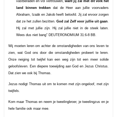
vastberaden en vol vertrouwen,
want jij zal met dit volk het
land binnen trekken
dat de Heer aan jullie voorvaders
Abraham, Izaäk en Jakob heeft beloofd. Jij zal ervoor zorgen
dat ze het zullen bezitten.
God zal Zelf voor jullie uit gaan
.
Hij zal met jullie zijn. Hij zal jullie niet in de steek laten.
Wees dus niet bang" DEUTERONOMIUM 31:6-8 BB.
Wij moeten leren om achter de omstandigheden van ons leven te
zien, wat God ons door die omstandigheden probeert te leren.
Onze neiging tot twijfel kan een weg zijn tot een meer solide
geloofsleven. Een diepere toewijding aan God en Jezus Christus.
Dat zien we ook bij Thomas.
Jezus nodigt Thomas uit om te komen met zijn ongeloof, met zijn
twijfels.
Kom maar Thomas en neem je tweelingbroer, je tweelingzus en je
hele familie ook maar mee.