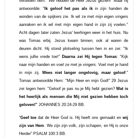
vertelden hem: "We hebben de Heer Jezus gezien!" Maar hij
antwoordde: "
Ik geloof het pas als ik
in zijn handen de
wonden van de spijkers zie. Ik wil ze met mijn eigen vingers
aanraken en ik wil met mijn eigen hand in zijn zij voelen."
Acht dagen later zaten Jezus' leerlingen weer in het huis. Nu
was Tomas erbij. Jezus kwam binnen, ook al waren de
deuren dicht. Hij stond plotseling tussen hen in en zei: "Ik
wens jullie vrede toe!"
Daarna zei Hij tegen Tomas
: "Kijk
naar mijn handen en voel ze met je vingers. Voel met je hand
in mijn zij.
Wees niet langer ongelovig, maar geloof
."
Tomas antwoordde Hem: "Mijn Heer en mijn God!" 29 Jezus
zei tegen hem: "Geloof je pas nu je Mij hebt gezien?
Wat is
het heerlijk als mensen die Mij niet gezien hebben toch
geloven!"
JOHANNES 20:24-29 BB.
“
Geef toe
dat de Heer God is. Hij heeft ons gemaakt en
wij
zijn van Hem
. We zijn zijn volk, zijn schapen, en Hij is onze
Herder” PSALM 100:3 BB.