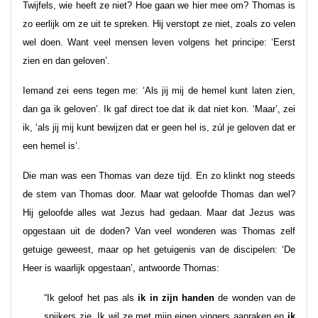
Twijfels, wie heeft ze niet? Hoe gaan we hier mee om? Thomas is
zo eerlijk om ze uit te spreken. Hij verstopt ze niet, zoals zo velen
wel doen. Want veel mensen leven volgens het principe: ‘Eerst
zien en dan geloven’.
Iemand zei eens tegen me: ‘Als jij mij de hemel kunt laten zien,
dan ga ik geloven’. Ik gaf direct toe dat ik dat niet kon. ‘Maar’, zei
ik, ‘als jij mij kunt bewijzen dat er geen hel is, zúl je geloven dat er
een hemel is’.
Die man was een Thomas van deze tijd. En zo klinkt nog steeds
de stem van Thomas door. Maar wat geloofde Thomas dan wel?
Hij geloofde alles wat Jezus had gedaan. Maar dat Jezus was
opgestaan uit de doden? Van veel wonderen was Thomas zelf
getuige geweest, maar op het getuigenis van de discipelen: ‘De
Heer is waarlijk opgestaan’, antwoorde Thomas:
“Ik geloof het pas als
ik in zijn handen
de wonden van de
spijkers zie. Ik wil ze met mijn eigen vingers aanraken en
ik