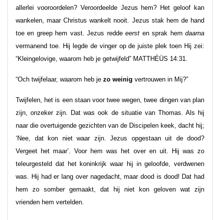
allerlei vooroordelen? Veroordeelde Jezus hem? Het geloof kan
wankelen, maar Christus wankelt nooit. Jezus stak hem de hand
toe en greep hem vast. Jezus redde
eerst
en sprak hem
daarna
vermanend toe. Hij legde de vinger op de juiste plek toen Hij zei:
“Kleingelovige, waarom heb je getwijfeld” MATTHÉÜS 14:31.
“Och twijfelaar, waarom heb je
zo weinig
vertrouwen in Mij?”
Twijfelen, het is een staan voor twee wegen, twee dingen van plan
zijn, onzeker zijn. Dat was ook de situatie van Thomas. Als hij
naar die overtuigende gezichten van de Discipelen keek, dacht hij;
‘Nee, dat kon niet waar zijn. Jezus opgestaan uit de dood?
Vergeet het maar’. Voor hem was het over en uit. Hij was zo
teleurgesteld dat het koninkrijk waar hij in geloofde, verdwenen
was. Hij had er lang over nagedacht, maar dood is dood! Dat had
hem zo somber gemaakt, dat hij niet kon geloven wat zijn
vrienden hem vertelden.