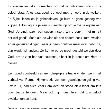
Er kunnen van die momenten zijn dat je ontzettend sterk in je
geloof staat. Alles gaat goed. Je loopt met je hoofd in de wolken.
Je Bijbel lezen en je gebedsleven, je kunt er geen genoeg van
krijgen. Elke dag sta je een uur eerder op om je toe te wijden aan
God. Je vindt jezelf een superchristen. En je denkt, ‘met mij zit
het wel goed!’ Maar, als de wind uit een andere hoek komt waaien
en er gebeuren dingen, waar jij geen controle meer over hebt, tja,
dan wordt het anders. Zo kun je op de proef gesteld worden door
God, om te zien hoe vasthoudend je bent in je keuze om Hem te
dienen.
Een goed voorbeeld van een dergelijke situatie vinden we in het
verhaal van Petrus. Hij vond zichzelf een geweldige volgeling van
Jezus. Hij had alles voor Hem over en stond altijd klaar om iets
voor Jezus te doen. Maar ook hij moest leren dat zijn geloof
zwakke kanten kent.
Petrus, die vol vertrouwen en op het gezag van Jezus op het