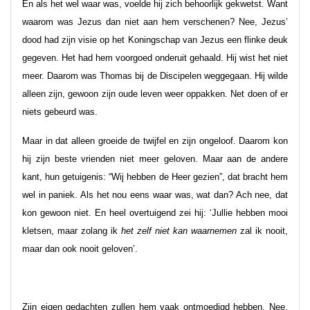
En als het wel waar was, voelde hij zich behoorlijk gekwetst. Want
waarom was Jezus dan niet aan hem verschenen? Nee, Jezus’
dood had zijn visie op het Koningschap van Jezus een flinke deuk
gegeven. Het had hem voorgoed onderuit gehaald. Hij wist het niet
meer. Daarom was Thomas bij de Discipelen weggegaan. Hij wilde
alleen zijn, gewoon zijn oude leven weer oppakken. Net doen of er
niets gebeurd was.
Maar in dat alleen groeide de twijfel en zijn ongeloof. Daarom kon
hij zijn beste vrienden niet meer geloven. Maar aan de andere
kant, hun getuigenis: “Wij hebben de Heer gezien”, dat bracht hem
wel in paniek. Als het nou eens waar was, wat dan? Ach nee, dat
kon gewoon niet. En heel overtuigend zei hij: ‘Jullie hebben mooi
kletsen, maar zolang ik
het zelf niet kan waarnemen
zal ik nooit,
maar dan ook nooit geloven’.
Zijn eigen gedachten zullen hem vaak ontmoedigd hebben. Nee,