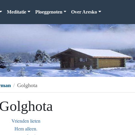
Meditatie
Ploeggenoten
Over Aresko
erman
Golghota
Golghota
Vrienden lieten
Hem alleen.