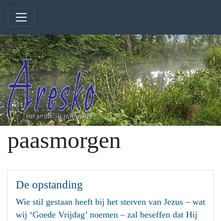
paasmorgen
De opstanding
Wie stil gestaan heeft bij het sterven van Jezus – wat
wij ‘Goede Vrijdag’ noemen – zal beseffen dat Hij