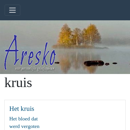
kruis
Het kruis
Het bloed dat
werd vergoten