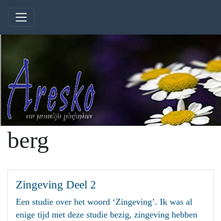
berg
Zingeving Deel 2
Een studie over het woord ‘Zingeving’. Ik was al
enige tijd met deze studie bezig, zingeving hebben