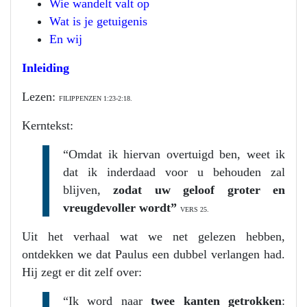
Wie wandelt valt op
Wat is je getuigenis
En wij
Inleiding
Lezen:
FILIPPENZEN 1:23-2:18.
Kerntekst:
“Omdat ik hiervan overtuigd ben, weet ik
dat ik inderdaad voor u behouden zal
blijven,
zodat uw
geloof groter en
vreugdevoller wordt”
VERS 25.
Uit het verhaal wat we net gelezen hebben,
ontdekken we dat Paulus een dubbel verlangen had.
Hij zegt er dit zelf over:
“Ik word naar
twee kanten getrokken
: