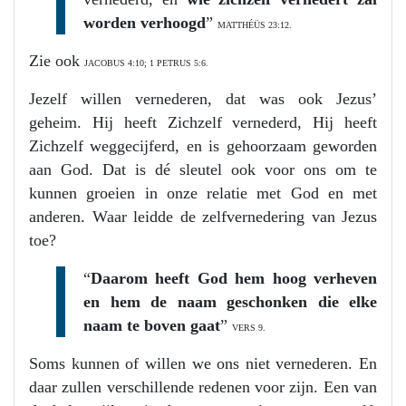
worden verhoogd
”
MATTHÉÜS 23:12.
Zie ook
JACOBUS 4:10; 1 PETRUS 5:6.
Jezelf willen vernederen, dat was ook Jezus’
geheim. Hij heeft Zichzelf vernederd, Hij heeft
Zichzelf weggecijferd, en is gehoorzaam geworden
aan God. Dat is dé sleutel ook voor ons om te
kunnen groeien in onze relatie met God en met
anderen. Waar leidde de zelfvernedering van Jezus
toe?
“
Daarom heeft God hem hoog verheven
en hem de naam geschonken die elke
naam te boven gaat
”
VERS 9.
Soms kunnen of willen we ons niet vernederen. En
daar zullen verschillende redenen voor zijn. Een van