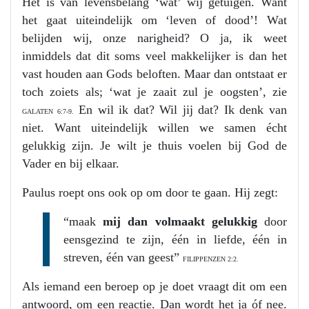
Het is van levensbelang ‘wat’ wij getuigen. Want
het gaat uiteindelijk om ‘leven of dood’! Wat
belijden wij, onze narigheid? O ja, ik weet
inmiddels dat dit soms veel makkelijker is dan het
vast houden aan Gods beloften. Maar dan ontstaat er
toch zoiets als; ‘wat je zaait zul je oogsten’, zie
En wil ik dat? Wil jij dat? Ik denk van
GALATEN 6:7-9.
niet. Want uiteindelijk willen we samen écht
gelukkig zijn. Je wilt je thuis voelen bij God de
Vader en bij elkaar.
Paulus roept ons ook op om door te gaan. Hij zegt:
“maak
mij dan volmaakt gelukkig
door
eensgezind te zijn, één in liefde, één in
streven, één van geest”
FILIPPENZEN 2:2.
Als iemand een beroep op je doet vraagt dit om een
antwoord, om een reactie. Dan wordt het ja óf nee.