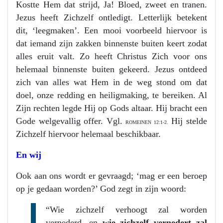
Kostte Hem dat strijd, Ja! Bloed, zweet en tranen.
Jezus heeft Zichzelf ontledigt. Letterlijk betekent
dit, ‘leegmaken’. Een mooi voorbeeld hiervoor is
dat iemand zijn zakken binnenste buiten keert zodat
alles eruit valt. Zo heeft Christus Zich voor ons
helemaal binnenste buiten gekeerd. Jezus ontdeed
zich van alles wat Hem in de weg stond om dat
doel, onze redding en heiligmaking, te bereiken. Al
Zijn rechten legde Hij op Gods altaar. Hij bracht een
Gode welgevallig offer. Vgl.
Hij stelde
ROMEINEN 12:1-2.
Zichzelf hiervoor helemaal beschikbaar.
En wij
Ook aan ons wordt er gevraagd; ‘mag er een beroep
op je gedaan worden?’ God zegt in zijn woord:
“Wie zichzelf verhoogt zal worden
vernederd, en
wie zichzelf vernedert zal