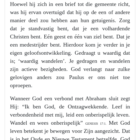
Hoewel hij zich in een brief tot die gemeente richt,
was hij ervan overtuigd dat hij op de een of andere
manier deel zou hebben aan hun getuigenis. Zorg
dat je standvastig bent, dat je een volhardende
Christen bent. Eén geest en één van ziel bent. Dat je
een medestrijder bent. Hierdoor kom je verder in je
eigen geloofsontwikkeling. Gedraagt u waardig dat
is; ‘waardig wandelen’. Je gedragen en wandelen
zijn actieve bezigheden. God verlangt naar zulke
gelovigen anders zou Paulus er ons niet toe
oproepen.
Wanneer God een verbond met Abraham sluit zegt
Hij: “Ik ben God, de Ontzagwekkende. Leef in
verbondenheid met mij, leid een onberispelijk leven.
Wandel en wees onberispelijk”
Met God
GENESIS 17:1.
leven betekent je bewegen voor Zijn aangezicht. Dat
is in het Oude en Nieuwe Testament hetzelfde. God