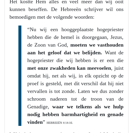
Het kostte Hem alles en veel meer dan wij ooit
kunnen beseffen. De Hebreeën schrijver wil ons
bemoedigen met de volgende woorden:
“Nu wij een hooggeplaatste hogepriester
hebben die de hemel is doorgegaan, Jezus,
de Zoon van God,
moeten we vasthouden
aan het geloof dat we belijden.
Want de
hogepriester die wij hebben is er een die
met onze zwakheden kan meevoelen
, juist
omdat hij, net als wij, in elk opzicht op de
proef is gesteld, met dit verschil dat hij niet
vervallen is tot zonde. Laten we dus zonder
schroom naderen tot de troon van de
Genadige,
waar we telkens als we hulp
nodig hebben barmhartigheid en genade
vinden
”
HEBREEËN 4:14-16.