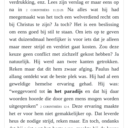
verdrukking, enz. Lees zijn verslag er maar eens op
na in
Na alles wat hij had
2 CORINTHIËRS 11:22-29.
meegemaakt was het toch een welverdiend recht om
bij Christus te zijn? Ja toch? Het is een beslissing
om eens goed bij stil te staan. Om iets op te geven
wat duizendmaal heerlijker is voor iets dat je alleen
maar meer strijd en verdriet gaat kosten. Zou deze
keuze geen conflict met zichzelf gekost hebben? Ja
natuurlijk. Hij werd aan twee kanten getrokken.
Reken maar dat dit hem zwaar afging. Paulus had
allang ontdekt wat de beste plek was. Hij had al een
geweldige hemelse ervaring gehad. Hij was:
“weggevoerd tot
in het paradijs
en dat hij daar
woorden hoorde die door geen mens mogen worden
uitgesproken”
Deze ervaring maakte
2 CORINTHIËRS 12:4.
het er voor hem niet gemakkelijker op. Dat leverde
heus de nodige strijd, reken maar. En toch, ondanks