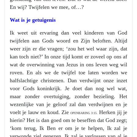
En wij? Twijfelen we mee, of…?
Wat is je getuigenis
Ik weet uit ervaring dan veel kinderen van God
twijfelen aan Gods woord en Zijn beloften. Altijd
weer zijn er die vragen; ‘zou het wel waar zijn, dat
kan toch niet?’ In onze tijd komt er zoveel op ons af
wat de overwinning van Jezus in ons leven weg wil
roven. En als we de twijfel toe laten worden we
halfslachtige christenen. Dan verdwijnt onze inzet
voor Gods koninkrijk. Je doet dan nog wel wat,
maar zonder overtuiging, zonder bezieling. Het
wezenlijke van je geloof zal dan verdwijnen en je
voelt je lauw en koud. Zie
Herken jij je
OPENBARING 3:15.
hierin? Het is dan goed om te beseffen dat God zegt;
‘kom terug, Ik Ben er om je te helpen, Ik zal je
verwonde ziel genezen, Ik zal je verlossen van al je