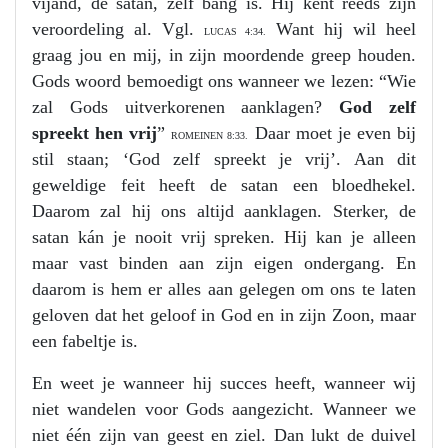
vijand, de satan, zelf bang is. Hij kent reeds zijn
veroordeling al. Vgl.
Want hij wil heel
LUCAS 4:34.
graag jou en mij, in zijn moordende greep houden.
Gods woord bemoedigt ons wanneer we lezen: “Wie
zal Gods uitverkorenen aanklagen?
God zelf
spreekt hen vrij
”
Daar moet je even bij
ROMEINEN 8:33.
stil staan; ‘God zelf spreekt je vrij’. Aan dit
geweldige feit heeft de satan een bloedhekel.
Daarom zal hij ons altijd aanklagen. Sterker, de
satan kán je nooit vrij spreken. Hij kan je alleen
maar vast binden aan zijn eigen ondergang. En
daarom is hem er alles aan gelegen om ons te laten
geloven dat het geloof in God en in zijn Zoon, maar
een fabeltje is.
En weet je wanneer hij succes heeft, wanneer wij
niet wandelen voor Gods aangezicht. Wanneer we
niet één zijn van geest en ziel. Dan lukt de duivel