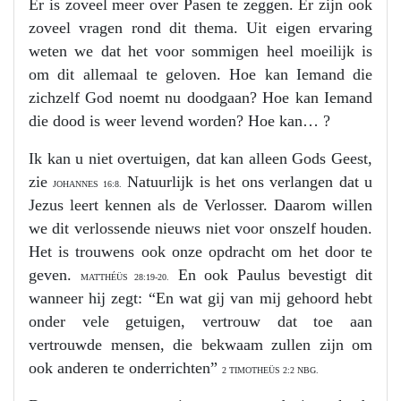
Er is zoveel meer over Pasen te zeggen. Er zijn ook
zoveel vragen rond dit thema. Uit eigen ervaring
weten we dat het voor sommigen heel moeilijk is
om dit allemaal te geloven. Hoe kan Iemand die
zichzelf God noemt nu doodgaan? Hoe kan Iemand
die dood is weer levend worden? Hoe kan… ?
Ik kan u niet overtuigen, dat kan alleen Gods Geest,
zie
Natuurlijk is het ons verlangen dat u
JOHANNES 16:8.
Jezus leert kennen als de Verlosser. Daarom willen
we dit verlossende nieuws niet voor onszelf houden.
Het is trouwens ook onze opdracht om het door te
geven.
En ook Paulus bevestigt dit
MATTHÉÜS 28:19-20.
wanneer hij zegt: “En wat gij van mij gehoord hebt
onder vele getuigen, vertrouw dat toe aan
vertrouwde mensen, die bekwaam zullen zijn om
ook anderen te onderrichten”
2 TIMOTHEÜS 2:2 NBG.