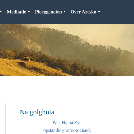
Meditatie
Ploeggenoten
Over Aresko
Na golghota
Was Hij na Zijn
opstanding veroordelend,