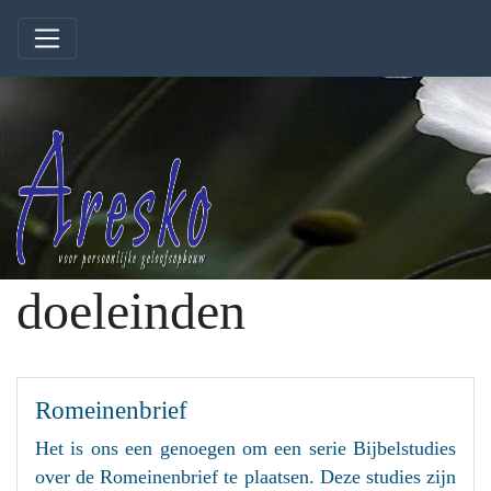
doeleinden
Romeinenbrief
Het is ons een genoegen om een serie Bijbelstudies
over de Romeinenbrief te plaatsen. Deze studies zijn