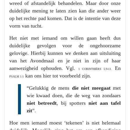
wreed of afstandelijk behandelen. Maar door onze
duidelijke mening te laten zien kan die ander weer
op het rechte pad komen. Dat is de intentie van deze
vorm van tucht.
Het niet met iemand om willen gaan heeft dus
duidelijke gevolgen voor de ongehoorzame
gelovige. Hierbij kunnen we denken aan uitsluiting
van het Avondmaal en je niet in zijn of haar
aanwezigheid ophouden. Vgl.
En
1 CORINTHIËRS 5:9-11.
kan ons hier tot voorbeeld zijn.
PSALM 1:1
“Gelukkig de mens
die niet meegaat
met
wie kwaad doen, die de weg van zondaars
niet betreedt
, bij spotters
niet aan tafel
zit
”.
Hoe men iemand moest ‘tekenen’ is niet helemaal