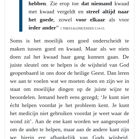
hebben
. Zie erop toe
dat niemand
kwaad
met kwaad vergeldt en
streef altijd naar
het goede
, zowel
voor elkaar
als voor
ieder ander
”
1 THESSALONICENZEN 5:14-15.
Soms is het moeilijk om goed onderscheidt te
maken tussen goed en kwaad. Maar als we niets
doen zal het kwaad haar gang kunnen gaan. De
juiste sleutel om te helpen is de wijsheid van God
geopenbaard in ons door de heilige Geest. Dan leren
we aan te voelen wat we moeten doen en zijn we in
staat om moeilijke dingen op de juiste wijze te
beoordelen. Iemand heeft eens gezegd; ‘Je kunt niet
écht helpen voordat je het probleem kent. Je kunt
het medicijn niet gebruiken voordat je weet waar de
wond zit’. Aan de ene kant worden we aangespoord
om de ander te helpen, maar aan de andere kant zijn
we hierin erg afhankelijk van Gods wijsheid.