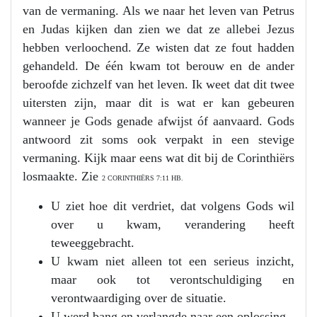
van de vermaning. Als we naar het leven van Petrus
en Judas kijken dan zien we dat ze allebei Jezus
hebben verloochend. Ze wisten dat ze fout hadden
gehandeld. De één kwam tot berouw en de ander
beroofde zichzelf van het leven. Ik weet dat dit twee
uitersten zijn, maar dit is wat er kan gebeuren
wanneer je Gods genade afwijst óf aanvaard. Gods
antwoord zit soms ook verpakt in een stevige
vermaning. Kijk maar eens wat dit bij de Corinthiërs
losmaakte. Zie
2 CORINTHIËRS 7:11 HB.
U ziet hoe dit verdriet, dat volgens Gods wil
over u kwam, verandering heeft
teweeggebracht.
U kwam niet alleen tot een serieus inzicht,
maar ook tot verontschuldiging en
verontwaardiging over de situatie.
U werd bang en verlangde naar een oplossing.