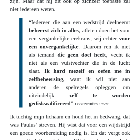
zijn. Maar dat hij dit ook op zichzelf toepaste zal
niet iedereen weten.
“Iedereen die aan een wedstrijd deelneemt
beheerst zich in alles
; atleten doen het voor
een vergankelijke erekrans, wij echter
voor
een onvergankelijke
. Daarom ren ik niet
als iemand
die geen doel heeft
, vecht ik
niet als een vuistvechter die in de lucht
slaat.
Ik hard mezelf en oefen me in
zelfbeheersing
, want ik wil niet aan
anderen de spelregels opleggen om
uiteindelijk
zelf te worden
gediskwalificeerd
”
1 CORINTHIËRS 9:25-27.
Ik tuchtig mijn lichaam en houd het in bedwang, dat
was Paulus’ streven. Hij wist dat voor een wijdstrijd
een goede voorbereiding nodig is. En dat vergt ook