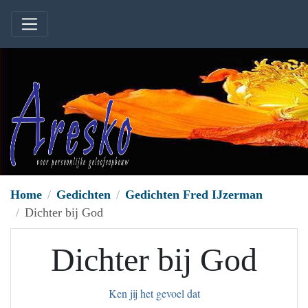
Home
Gedichten
Gedichten Fred IJzerman
Dichter bij God
Dichter bij God
Ken jij het gevoel dat